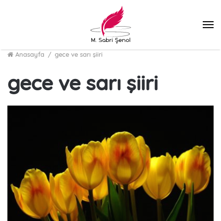
M
Anasayfa
/
gece ve sarı şiiri
gece ve sarı şiiri