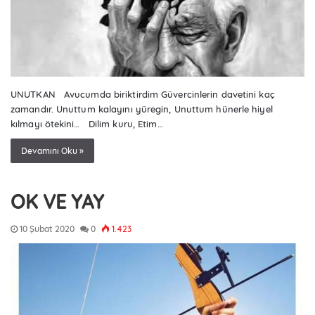
UNUTKAN Avucumda biriktirdim Güvercinlerin davetini kaç
zamandır. Unuttum kalayını yüregin, Unuttum hünerle hiyel
kılmayı ötekini… Dilim kuru, Etim…
Devamını Oku »
OK VE YAY
10 Şubat 2020
0
1.423