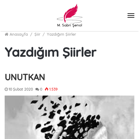
M
Anasayfa
/
Şiir
/
Yazdığım Şiirler
Yazdığım Şiirler
UNUTKAN
10 Şubat 2020
0
1.539