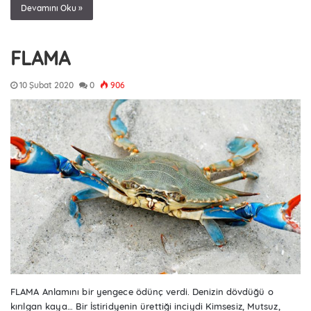
Devamını Oku »
FLAMA
10 Şubat 2020
0
906
FLAMA Anlamını bir yengece ödünç verdi. Denizin dövdüğü o
kırılgan kaya… Bir İstiridyenin ürettiği inciydi Kimsesiz, Mutsuz,