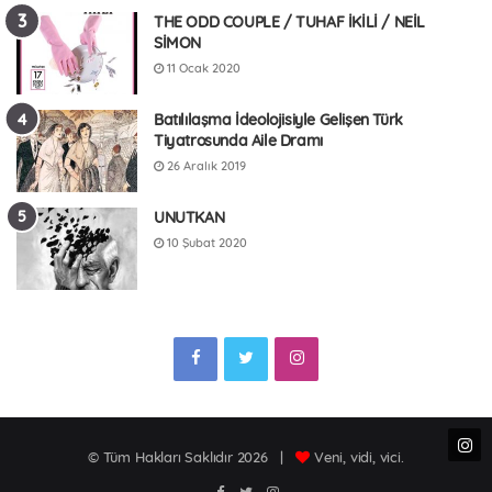
THE ODD COUPLE / TUHAF İKİLİ / NEİL
SİMON
11 Ocak 2020
Batılılaşma İdeolojisiyle Gelişen Türk
Tiyatrosunda Aile Dramı
26 Aralık 2019
UNUTKAN
10 Şubat 2020
F
T
I
a
w
n
c
i
s
© Tüm Hakları Saklıdır 2026 |
Veni, vidi, vici.
e
t
t