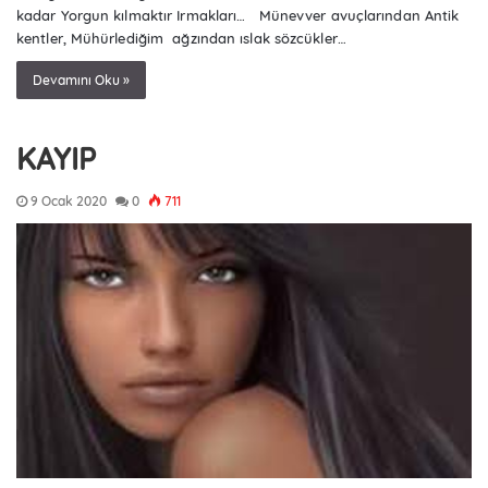
kadar Yorgun kılmaktır Irmakları… Münevver avuçlarından Antik
kentler, Mühürlediğim ağzından ıslak sözcükler…
Devamını Oku »
KAYIP
9 Ocak 2020
0
711