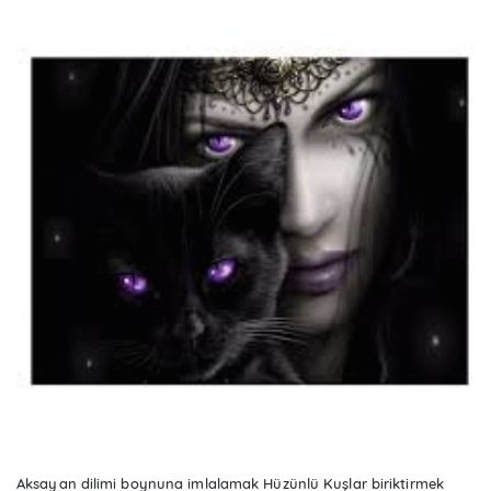
Aksayan dilimi boynuna imlalamak Hüzünlü Kuşlar biriktirmek