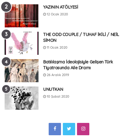
YAZININ ATÖLYESİ
12 Ocak 2020
THE ODD COUPLE / TUHAF İKİLİ / NEİL
SİMON
11 Ocak 2020
Batılılaşma İdeolojisiyle Gelişen Türk
Tiyatrosunda Aile Dramı
26 Aralık 2019
UNUTKAN
10 Şubat 2020
F
T
I