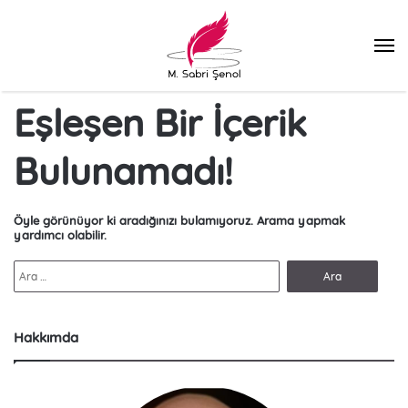
M
Eşleşen Bir İçerik
Bulunamadı!
Öyle görünüyor ki aradığınızı bulamıyoruz. Arama yapmak
yardımcı olabilir.
A
r
a
m
Hakkımda
a
: