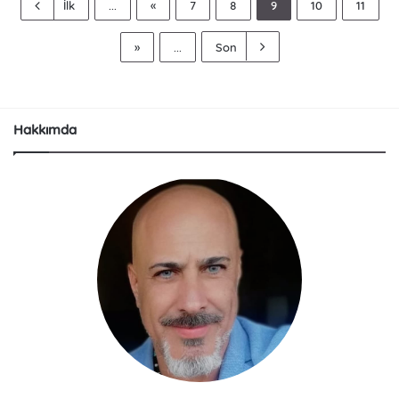
İlk
...
«
7
8
9
10
11
»
...
Son
Hakkımda