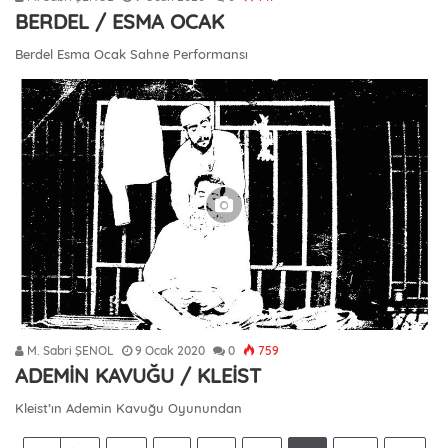
BERDEL / ESMA OCAK
Berdel Esma Ocak Sahne Performansı
M. Sabri ŞENOL
9 Ocak 2020
0
759
ADEMİN KAVUĞU / KLEİST
Kleist’ın Ademin Kavuğu Oyunundan