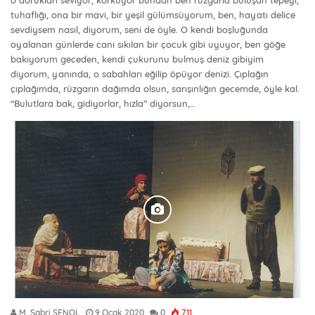
o dorukları seviyor, korkuyor bundan ben rüzgarla buluşan tepeyi,
tuhaflığı, ona bir mavi, bir yeşil gülümsüyorum, ben, hayatı delice
sevdiysem nasıl, diyorum, seni de öyle. O kendi boşluğunda
oyalanan günlerde canı sıkılan bir çocuk gibi uyuyor, ben göğe
bakıyorum geceden, kendi çukurunu bulmuş deniz gibiyim
diyorum, yanında, o sabahları eğilip öpüyor denizi. Çıplağın
çıplağımda, rüzgarın dağımda olsun, sarışınlığın gecemde, öyle kal.
“Bulutlara bak, gidiyorlar, hızla” diyorsun,…
M. Sabri ŞENOL
9 Ocak 2020
0
711