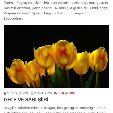
Tenimin Poyrazına… İklimi hür, teni tanıdık hecelerle yazmış yazısını
Kasımın ortasına, yazın başına… Aklımın çıktığı denize, O karlı dağa
Koynumda unuttuğu kirli beyaza Sustum…Susuyorum…
Susacağım…
M. Sabri ŞENOL
9 Ocak 2020
0
69.808
GECE VE SARI ŞİİRİ
Sevgilim sabahın erkenini seviyor, ben geceyi ve sarışınlığını onun,