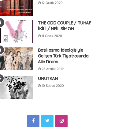
12 Ocak 2020
THE ODD COUPLE / TUHAF
İKİLİ / NEİL SİMON
11 Ocak 2020
Batılılaşma İdeolojisiyle
Gelişen Türk Tiyatrosunda
Aile Dramı
26 Aralık 2019
UNUTKAN
10 Şubat 2020
F
T
I
a
w
n