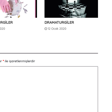
RGİLER
DRAMATURGİLER
2020
12 Ocak 2020
ar
*
ile işaretlenmişlerdir