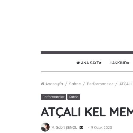
ANA SAYFA
HAKKIMDA
Anasayfa
/
Sahne
/
Performanslar
/
ATÇALI
Performanslar
Sahne
ATÇALI KEL ME
M. Sabri ŞENOL
S
9 Ocak 2020