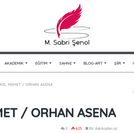
AKADEMIK
EĞITIM
SAHNE
BLOG-ART
ŞIIR
 KEL MEMET / ORHAN ASENA
MET / ORHAN ASENA
0
625
Bir dakikadan az