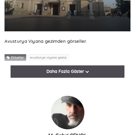
i
l
Avusturya Viyana gezimden görseller.
Etiketler
avusturya viyana gezisi
Daha Fazla Göster