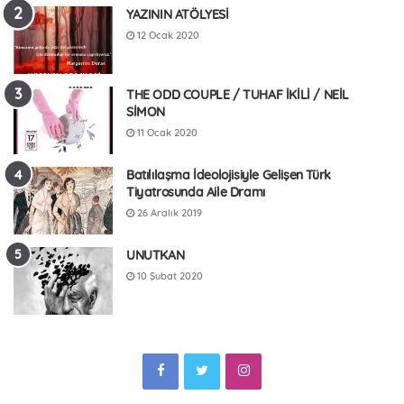
YAZININ ATÖLYESİ
12 Ocak 2020
THE ODD COUPLE / TUHAF İKİLİ / NEİL
SİMON
11 Ocak 2020
Batılılaşma İdeolojisiyle Gelişen Türk
Tiyatrosunda Aile Dramı
26 Aralık 2019
UNUTKAN
10 Şubat 2020
F
T
I