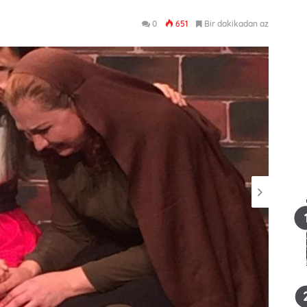
0
651
Bir dakikadan az