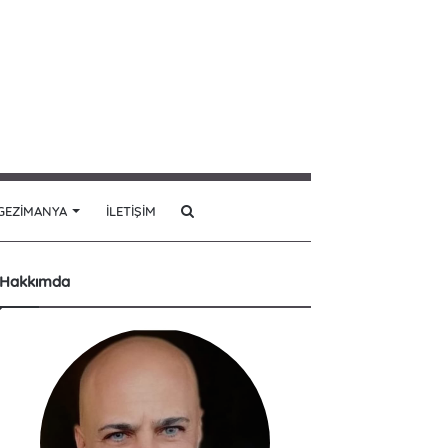
Arama
GEZIMANYA
İLETIŞIM
yap
Hakkımda
...