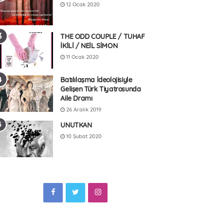
12 Ocak 2020
THE ODD COUPLE / TUHAF
İKİLİ / NEİL SİMON
11 Ocak 2020
Batılılaşma İdeolojisiyle
Gelişen Türk Tiyatrosunda
Aile Dramı
26 Aralık 2019
UNUTKAN
10 Şubat 2020
F
T
I
a
w
n