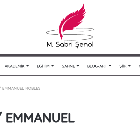
AKADEMIK
EĞITIM
SAHNE
BLOG-ART
ŞIIR
 / EMMANUEL ROBLES
 / EMMANUEL