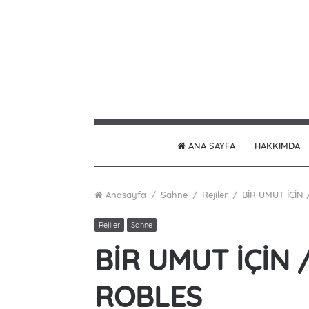
ANA SAYFA
HAKKIMDA
Anasayfa
/
Sahne
/
Rejiler
/
BİR UMUT İÇİN
Rejiler
Sahne
BİR UMUT İÇİN
ROBLES