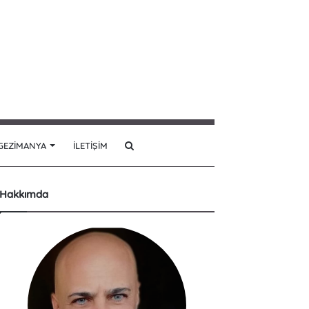
Arama
GEZIMANYA
İLETIŞIM
yap
Hakkımda
...