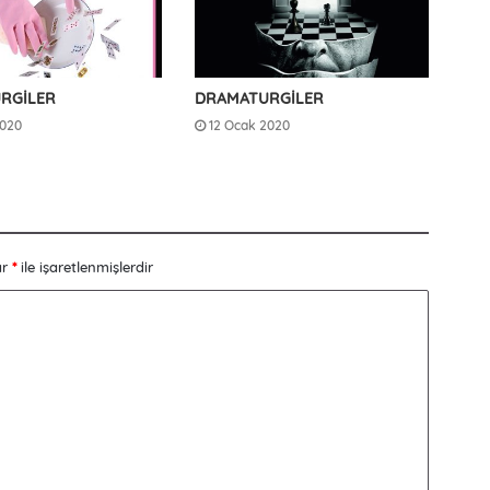
RGİLER
DRAMATURGİLER
2020
12 Ocak 2020
ar
*
ile işaretlenmişlerdir