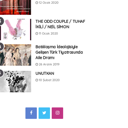
12 Ocak 2020
THE ODD COUPLE / TUHAF
İKİLİ / NEİL SİMON
11 Ocak 2020
Batılılaşma İdeolojisiyle
Gelişen Türk Tiyatrosunda
Aile Dramı
26 Aralık 2019
UNUTKAN
10 Şubat 2020
F
T
I
a
w
n