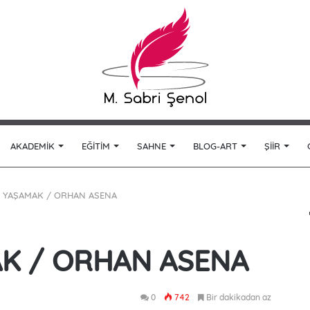
AKADEMIK
EĞITIM
SAHNE
BLOG-ART
ŞIIR
 YAŞAMAK / ORHAN ASENA
K / ORHAN ASENA
0
742
Bir dakikadan az