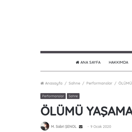
ANA SAYFA
HAKKIMDA
Anasayfa
/
Sahne
/
Performanslar
/
ÖLÜMÜ
Performanslar
Sahne
ÖLÜMÜ YAŞAMA
M. Sabri ŞENOL
S
9 Ocak 2020